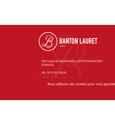
193 route de Saint-Émilion | 33330 VIGNONET
| FRANCE
Tél : 05 57 55 38 00
N° Certis : PH – 0562-C3
Nous utilisons des cookies pour vous garantir 
NOUS CONTACTER
© 2022 Banton Lautet | Tous droits réservés –
Mentions
Avertissement